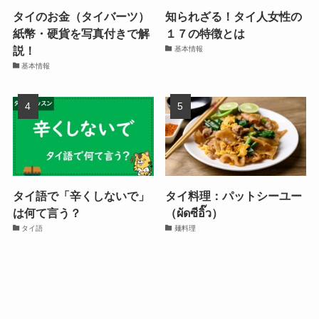
タイのお金（タイバーツ）
知られざる！タイ人女性の
紙幣・硬貨を写真付きで解
１７の特徴とは
説！
基本情報
基本情報
タイ語で「辛くしないで」
タイ料理：パットシーユー
は何て言う？
（ผัดซีอิ๊ว）
タイ語
麺料理