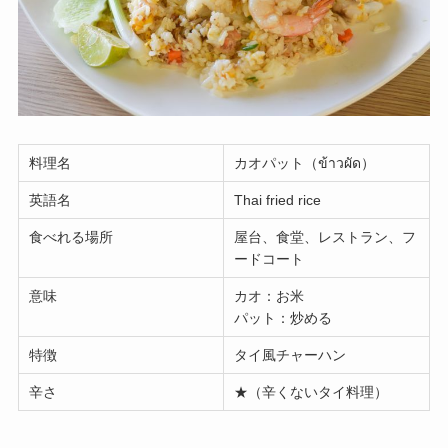
料理名
カオパット（ข้าวผัด）
英語名
Thai fried rice
食べれる場所
屋台、食堂、レストラン、フ
ードコート
意味
カオ：お米
パット：炒める
特徴
タイ風チャーハン
辛さ
★（辛くないタイ料理）