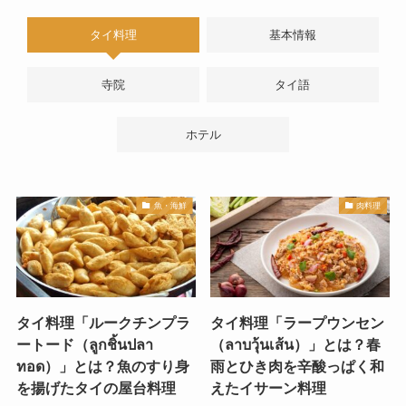
タイ料理
基本情報
寺院
タイ語
ホテル
魚・海鮮
肉料理
タイ料理「ルークチンプラ
タイ料理「ラープウンセン
ートード（ลูกชิ้นปลา
（ลาบวุ้นเส้น）」とは？春
ทอด）」とは？魚のすり身
雨とひき肉を辛酸っぱく和
を揚げたタイの屋台料理
えたイサーン料理