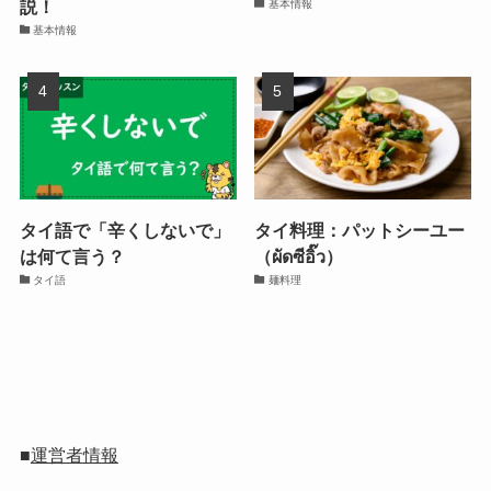
説！
基本情報
基本情報
タイ語で「辛くしないで」
タイ料理：パットシーユー
は何て言う？
（ผัดซีอิ๊ว）
タイ語
麺料理
■
運営者情報