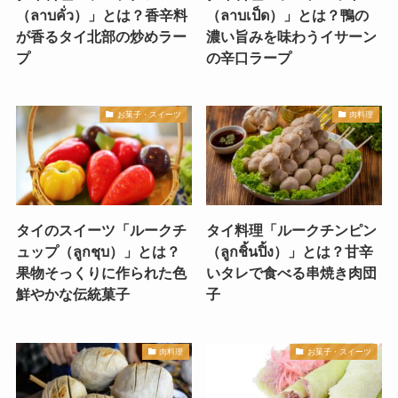
（ลาบคั่ว）」とは？香辛料
（ลาบเป็ด）」とは？鴨の
が香るタイ北部の炒めラー
濃い旨みを味わうイサーン
プ
の辛口ラープ
お菓子・スイーツ
肉料理
タイのスイーツ「ルークチ
タイ料理「ルークチンピン
ュップ（ลูกชุบ）」とは？
（ลูกชิ้นปิ้ง）」とは？甘辛
果物そっくりに作られた色
いタレで食べる串焼き肉団
鮮やかな伝統菓子
子
肉料理
お菓子・スイーツ