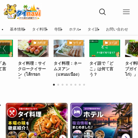
基本情報
タイ料理
寺院
ホテル
タイ語
お問い合わせ
タイ語
肉料理
サラダ
タイ語
「あ
タイ料理：サイ
タイ料理：ネー
タイ語で「ど
タイ料
て言
クロークイサー
ムヌアン
こ」は何て言
プガイ
ン（ไส้กรอก
（แหนมเนือง）
う？
ไก่）
อีสาน）
肉とハ
酸っぱ
イサー
料理