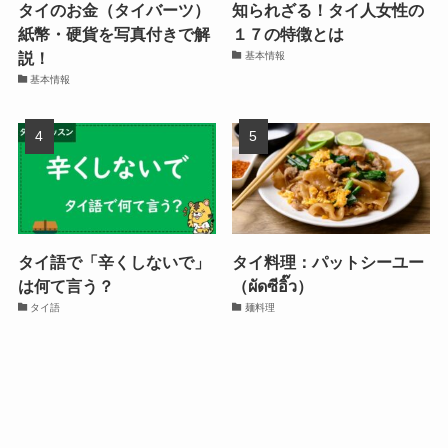
タイのお金（タイバーツ）
知られざる！タイ人女性の
紙幣・硬貨を写真付きで解
１７の特徴とは
説！
基本情報
基本情報
タイ語で「辛くしないで」
タイ料理：パットシーユー
は何て言う？
（ผัดซีอิ๊ว）
タイ語
麺料理