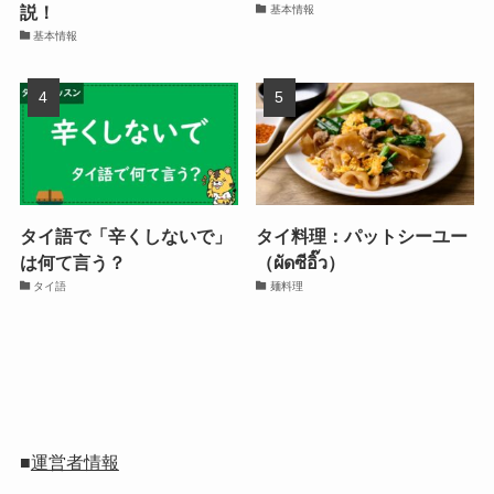
説！
基本情報
基本情報
タイ語で「辛くしないで」
タイ料理：パットシーユー
は何て言う？
（ผัดซีอิ๊ว）
タイ語
麺料理
■
運営者情報