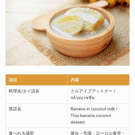
項目
内容
料理名/タイ語名
クルアイブアットチー /
กล้วยบวชชีน
英語名
Banana in coconut milk /
Thai banana coconut
dessert
食べれる場所
屋台・市場・ローカル食堂・