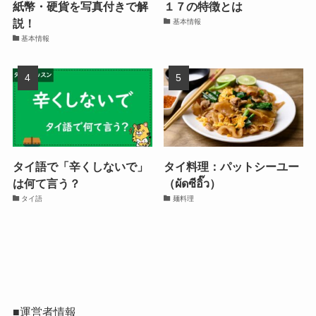
紙幣・硬貨を写真付きで解
１７の特徴とは
説！
基本情報
基本情報
タイ語で「辛くしないで」
タイ料理：パットシーユー
は何て言う？
（ผัดซีอิ๊ว）
タイ語
麺料理
■
運営者情報