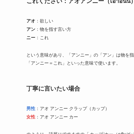
これください：アオアンニー（เอาอันนี้
アオ
：欲しい
アン
：物を指す言い方
ニー
：これ
という意味があり、「アンニー」の「アン」は物を指
「アンニー＝これ」といった意味で使います。
丁寧に言いたい場合
男性
：アオ アンニー クラップ（カップ）
女性
：アオ アンニー カー
のように、語尾にですますの「
カップ/カー（ครับ/ค่