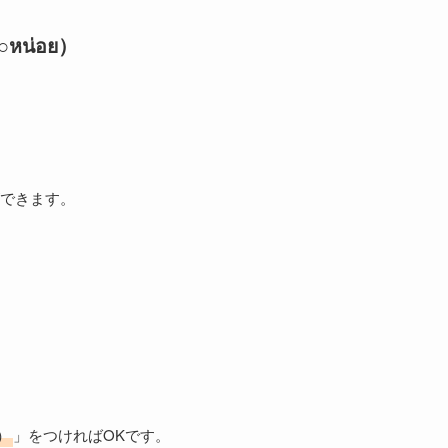
น่อย）
できます。
ะ）
」をつければOKです。