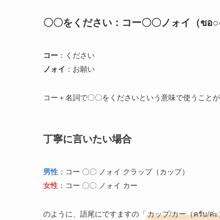
〇〇をください：コー〇〇ノォイ（ขอ○○ห
コー
：ください
ノォイ
：お願い
コー＋名詞で〇〇をくださいという意味で使うことが
丁寧に言いたい場合
男性
：コー 〇〇 ノォイ クラップ（カップ）
女性
：コー 〇〇 ノォイ カー
のように、語尾にですますの「
カップ/カー（ครับ/ค่