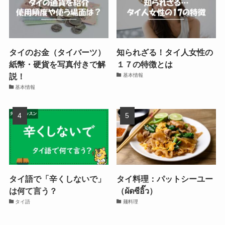
タイのお金（タイバーツ）
知られざる！タイ人女性の
紙幣・硬貨を写真付きで解
１７の特徴とは
説！
基本情報
基本情報
タイ語で「辛くしないで」
タイ料理：パットシーユー
は何て言う？
（ผัดซีอิ๊ว）
タイ語
麺料理