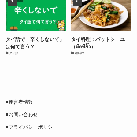
タイ語で「辛くしないで」
タイ料理：パットシーユー
は何て言う？
（ผัดซีอิ๊ว）
タイ語
麺料理
■
運営者情報
■
お問い合わせ
■
プライバシーポリシー