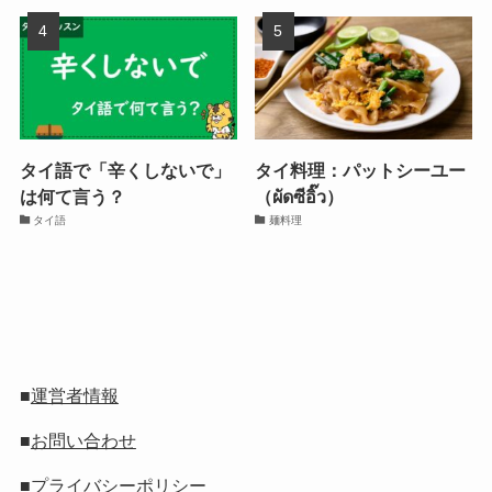
タイ語で「辛くしないで」
タイ料理：パットシーユー
は何て言う？
（ผัดซีอิ๊ว）
タイ語
麺料理
■
運営者情報
■
お問い合わせ
■
プライバシーポリシー