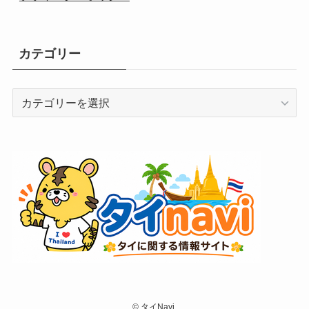
カテゴリー
カ
テ
ゴ
リ
ー
©
タイNavi.