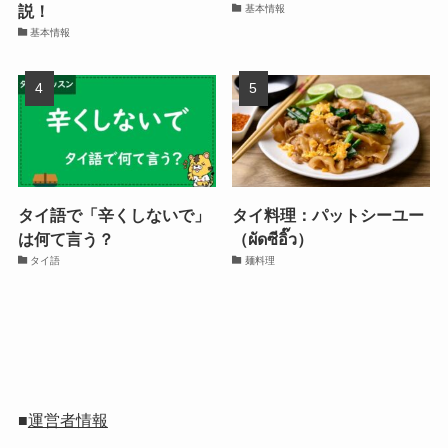
説！
基本情報
基本情報
タイ語で「辛くしないで」
タイ料理：パットシーユー
は何て言う？
（ผัดซีอิ๊ว）
タイ語
麺料理
■
運営者情報