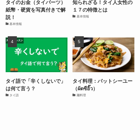
タイのお金（タイバーツ）
知られざる！タイ人女性の
紙幣・硬貨を写真付きで解
１７の特徴とは
説！
基本情報
基本情報
タイ語で「辛くしないで」
タイ料理：パットシーユー
は何て言う？
（ผัดซีอิ๊ว）
タイ語
麺料理