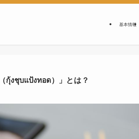
基本情報
งชุบแป้งทอด）」とは？