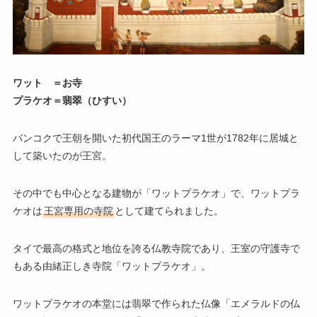
ワット ＝お寺
プラケオ＝翡翠（ひすい）
バンコクで王朝を開いた初代国王のラーマ1世が1782年に居城と
して築いたのが王宮。
その中でも中心となる建物が「ワットプラケオ」で、ワットプラ
ケオは
王宮専用の寺院
として建てられました。
タイで最高の格式と地位を誇る仏教寺院であり、王室の守護寺で
もある由緒正しき寺院「ワットプラケオ」。
ワットプラケオの本堂には翡翠で作られた仏像「エメラルドの仏