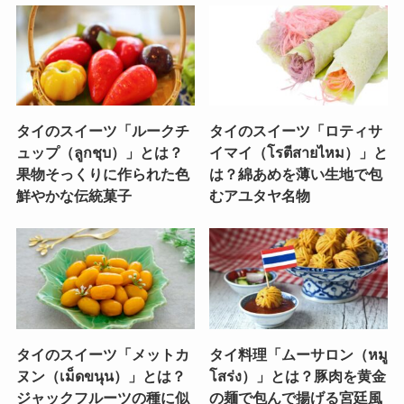
タイのスイーツ「ルークチ
タイのスイーツ「ロティサ
ュップ（ลูกชุบ）」とは？
イマイ（โรตีสายไหม）」と
果物そっくりに作られた色
は？綿あめを薄い生地で包
鮮やかな伝統菓子
むアユタヤ名物
タイのスイーツ「メットカ
タイ料理「ムーサロン（หมู
ヌン（เม็ดขนุน）」とは？
โสร่ง）」とは？豚肉を黄金
ジャックフルーツの種に似
の麺で包んで揚げる宮廷風