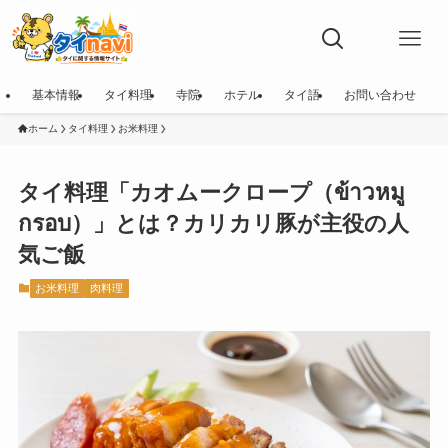
基本情報
タイ料理
寺院
ホテル
タイ語
お問い合わせ
ホーム
タイ料理
お米料理
タイ料理「カオムークロープ（ข้าวหมู
กรอบ）」とは？カリカリ豚が主役の人
気ご飯
お米料理
肉料理