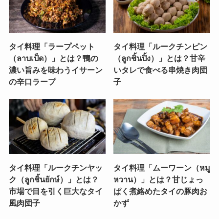
タイ料理「ラープペット
タイ料理「ルークチンピン
（ลาบเป็ด）」とは？鴨の
（ลูกชิ้นปิ้ง）」とは？甘辛
濃い旨みを味わうイサーン
いタレで食べる串焼き肉団
の辛口ラープ
子
タイ料理「ルークチンヤッ
タイ料理「ムーワーン（หมู
ク（ลูกชิ้นยักษ์）」とは？
หวาน）」とは？甘じょっ
市場で目を引く巨大なタイ
ぱく煮絡めたタイの豚肉お
風肉団子
かず