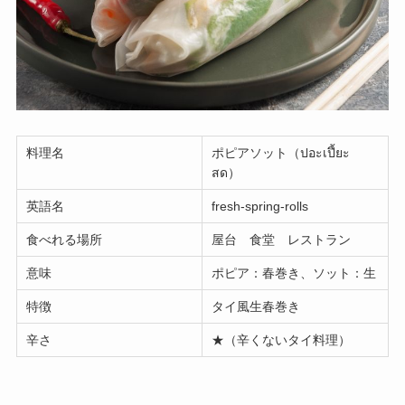
料理名
ポピアソット（ปอะเปึ้ยะ
สด）
英語名
fresh-spring-rolls
食べれる場所
屋台 食堂 レストラン
意味
ポピア：春巻き、ソット：生
特徴
タイ風生春巻き
辛さ
★（辛くないタイ料理）