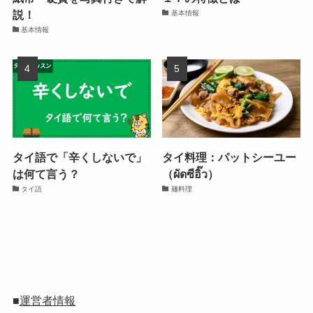
説！
基本情報
基本情報
タイ語で「辛くしないで」
タイ料理：パットシーユー
は何て言う？
（ผัดซีอิ๊ว）
タイ語
麺料理
■
運営者情報