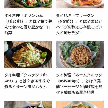
タイ料理「ミヤンカム
タイ料理「プラークン
（เมี่ยงคำ）」とは？葉で包
（พล่ากุ้ง）」とは？エビと
んで食べる香り豊かな一口
ハーブを和える辛酸っぱい
前菜
タイ風サラダ
タイ料理「タムテン（ตำ
タイ料理「ネームクルック
แตง）」とは？きゅうりで
（แหนมคลุก）」とは？発
作るイサーン風ソムタム
酵ソーセージと揚げ飯を混
ぜる酸味ある屋台料理