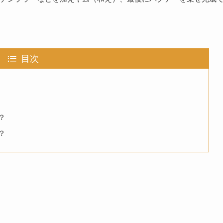
目次
？
？