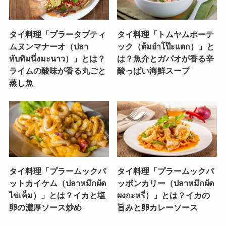
タイ料理「プラータプティ
タイ料理「トムヤムポーテ
ムヌンマナーオ（ปลา
ック（ต้มยำโป๊ะแตก）」と
ทับทิมนึ่งมะนาว）」とは？
は？魚介とガパオが香る辛
ライムの酸味が香る丸ごと
酸っぱい海鮮スープ
蒸し魚
タイ料理「プラームックパ
タイ料理「プラームックパ
ットカイケム（ปลาหมึกผัด
ッポンカリー（ปลาหมึกผัด
ไข่เค็ม）」とは？イカと塩
ผงกะหรี่）」とは？イカの
卵の濃厚ソース炒め
旨みと卵カレーソース