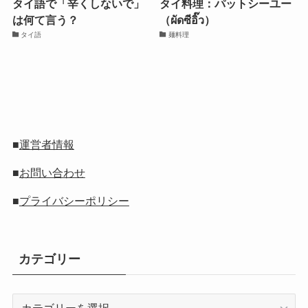
タイ語で「辛くしないで」
タイ料理：パットシーユー
は何て言う？
（ผัดซีอิ๊ว）
タイ語
麺料理
■
運営者情報
■
お問い合わせ
■
プライバシーポリシー
カテゴリー
カ