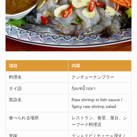
項目
内容
料理名
クンチェーナンプラー
タイ語
กุ้งแช่น้ำปลา
英語名
Raw shrimp in fish sauce /
Spicy raw shrimp salad
食べられる場所
レストラン、食堂、屋台、シ
ーフード料理店
意味
クン＝エビ / チェー＝浸す /