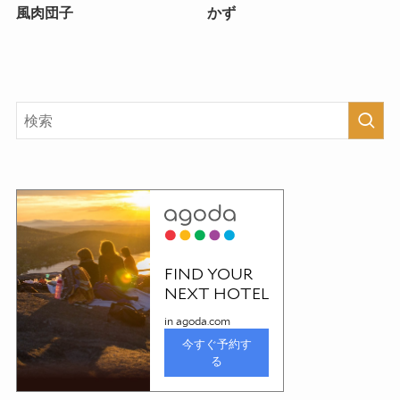
風肉団子
かず