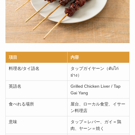
項目
内容
料理名/タイ語名
タップガイヤーン（ตับไก่
ย่าง）
英語名
Grilled Chicken Liver / Tap
Gai Yang
食べれる場所
屋台、ローカル食堂、イサー
ン料理店
意味
タップ＝レバー、ガイ＝鶏
肉、ヤーン＝焼く