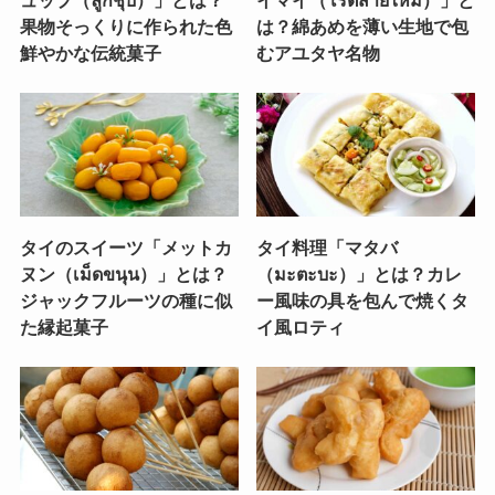
ュップ（ลูกชุบ）」とは？
イマイ（โรตีสายไหม）」と
果物そっくりに作られた色
は？綿あめを薄い生地で包
鮮やかな伝統菓子
むアユタヤ名物
タイのスイーツ「メットカ
タイ料理「マタバ
ヌン（เม็ดขนุน）」とは？
（มะตะบะ）」とは？カレ
ジャックフルーツの種に似
ー風味の具を包んで焼くタ
た縁起菓子
イ風ロティ