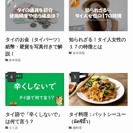
タイのお金（タイバーツ）
知られざる！タイ人女性の
紙幣・硬貨を写真付きで解
１７の特徴とは
説！
基本情報
基本情報
タイ語で「辛くしないで」
タイ料理：パットシーユー
は何て言う？
（ผัดซีอิ๊ว）
タイ語
麺料理