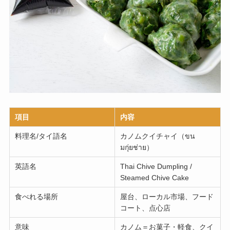
項目
内容
料理名/タイ語名
カノムクイチャイ（ขน
มกุ่ยช่าย）
英語名
Thai Chive Dumpling /
Steamed Chive Cake
食べれる場所
屋台、ローカル市場、フード
コート、点心店
意味
カノム＝お菓子・軽食、クイ