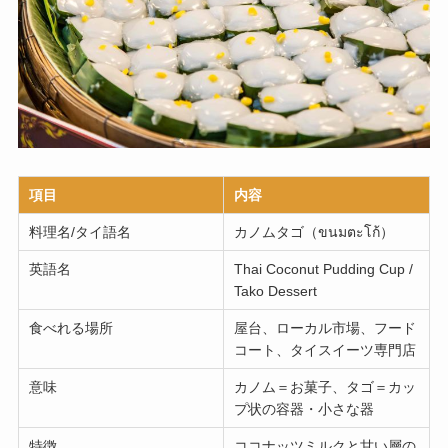
項目
内容
料理名/タイ語名
カノムタゴ（ขนมตะโก้）
英語名
Thai Coconut Pudding Cup /
Tako Dessert
食べれる場所
屋台、ローカル市場、フード
コート、タイスイーツ専門店
意味
カノム＝お菓子、タゴ＝カッ
プ状の容器・小さな器
特徴
ココナッツミルクと甘い層の