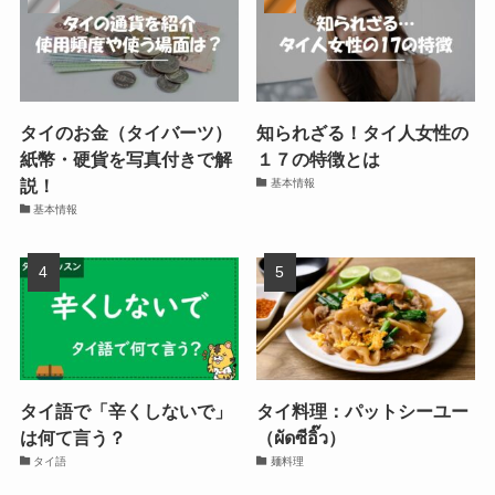
タイのお金（タイバーツ）
知られざる！タイ人女性の
紙幣・硬貨を写真付きで解
１７の特徴とは
説！
基本情報
基本情報
タイ語で「辛くしないで」
タイ料理：パットシーユー
は何て言う？
（ผัดซีอิ๊ว）
タイ語
麺料理