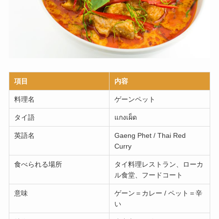
項目
内容
料理名
ゲーンペット
タイ語
แกงเผ็ด
英語名
Gaeng Phet / Thai Red
Curry
食べられる場所
タイ料理レストラン、ローカ
ル食堂、フードコート
意味
ゲーン＝カレー / ペット＝辛
い