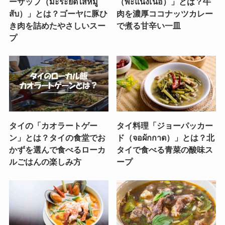
ーサップ（มะระยัดไส้หมู
（พะแนงเนื้อ）」とは？牛
สับ）」とは？ゴーヤに豚ひ
肉を濃厚ココナッツカレー
き肉を詰めたやさしいスー
で煮る甘辛い一皿
プ
タイの「カオラートゲー
タイ料理「ジョーパッカー
ン」とは？タイの食堂でお
ド（จอผักกาด）」とは？北
かずを選んで食べるローカ
タイで食べる青菜の酸味ス
ルごはんの楽しみ方
ープ