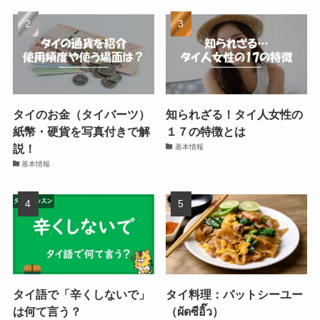
タイのお金（タイバーツ）
知られざる！タイ人女性の
紙幣・硬貨を写真付きで解
１７の特徴とは
説！
基本情報
基本情報
タイ語で「辛くしないで」
タイ料理：パットシーユー
は何て言う？
（ผัดซีอิ๊ว）