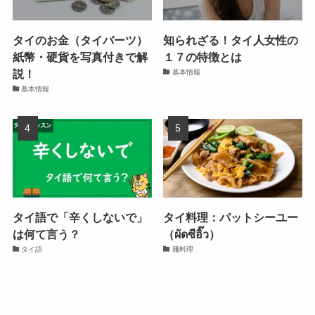
タイのお金（タイバーツ）
知られざる！タイ人女性の
紙幣・硬貨を写真付きで解
１７の特徴とは
説！
基本情報
基本情報
タイ語で「辛くしないで」
タイ料理：パットシーユー
は何て言う？
（ผัดซีอิ๊ว）
タイ語
麺料理