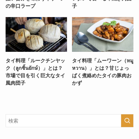
の辛口ラープ
子
タイ料理「ルークチンヤッ
タイ料理「ムーワーン（หมู
ク（ลูกชิ้นยักษ์）」とは？
หวาน）」とは？甘じょっ
市場で目を引く巨大なタイ
ぱく煮絡めたタイの豚肉お
風肉団子
かず