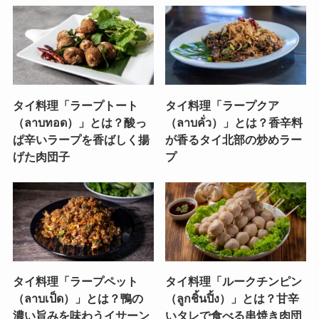
タイ料理「ラープトート
タイ料理「ラープクア
（ลาบทอด）」とは？酸っ
（ลาบคั่ว）」とは？香辛料
ぱ辛いラープを香ばしく揚
が香るタイ北部の炒めラー
げた肉団子
プ
タイ料理「ラープペット
タイ料理「ルークチンピン
（ลาบเป็ด）」とは？鴨の
（ลูกชิ้นปิ้ง）」とは？甘辛
濃い旨みを味わうイサーン
いタレで食べる串焼き肉団