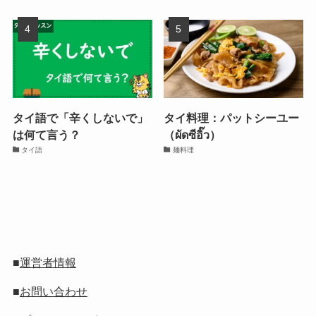
タイ語で「辛くしないで」
タイ料理：パットシーユー
は何て言う？
（ผัดซีอิ๊ว）
タイ語
麺料理
■
運営者情報
■
お問い合わせ