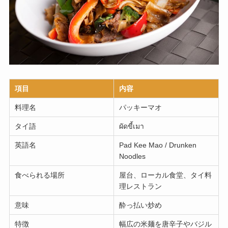
項目
内容
料理名
パッキーマオ
タイ語
ผัดขี้เมา
英語名
Pad Kee Mao / Drunken
Noodles
食べられる場所
屋台、ローカル食堂、タイ料
理レストラン
意味
酔っ払い炒め
特徴
幅広の米麺を唐辛子やバジル