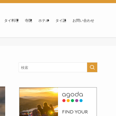
タイ料理
寺院
ホテル
タイ語
お問い合わせ