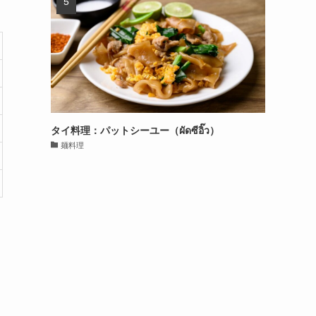
タイ料理：パットシーユー（ผัดซีอิ๊ว）
麺料理