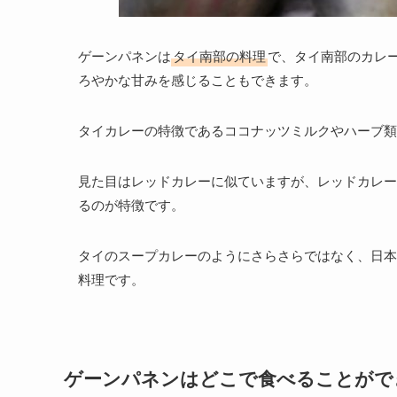
ゲーンパネンは
タイ南部の料理
で、タイ南部のカレ
ろやかな甘みを感じることもできます。
タイカレーの特徴であるココナッツミルクやハーブ類
見た目はレッドカレーに似ていますが、レッドカレー
るのが特徴です。
タイのスープカレーのようにさらさらではなく、日本
料理です。
ゲーンパネンはどこで食べることがで