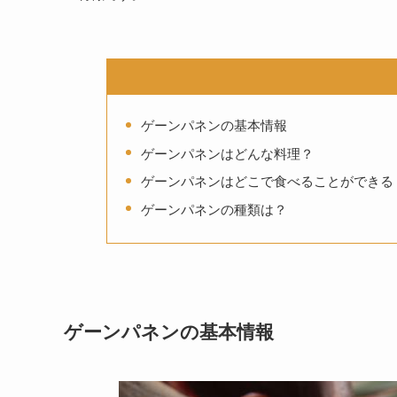
ゲーンパネンの基本情報
ゲーンパネンはどんな料理？
ゲーンパネンはどこで食べることができる
ゲーンパネンの種類は？
ゲーンパネンの基本情報