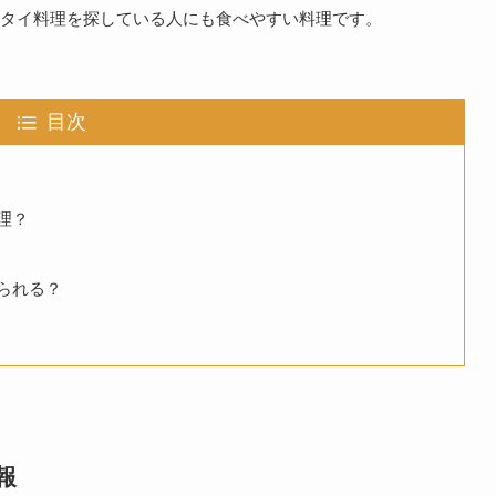
いタイ料理を探している人にも食べやすい料理です。
目次
理？
られる？
報