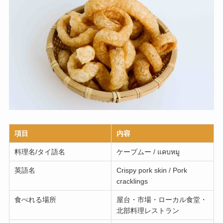
項目
内容
料理名/タイ語名
ケープムー / แคบหมู
英語名
Crispy pork skin / Pork
cracklings
食べれる場所
屋台・市場・ローカル食堂・
北部料理レストラン