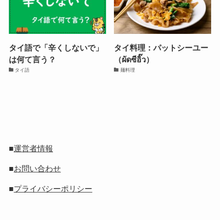
タイ語で「辛くしないで」
タイ料理：パットシーユー
は何て言う？
（ผัดซีอิ๊ว）
タイ語
麺料理
■
運営者情報
■
お問い合わせ
■
プライバシーポリシー