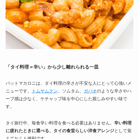
「タイ料理＝辛い」から少し離れられる一皿
パットマカロニは、タイ料理の辛さが不安な人にとって心強いメ
ニューです。
トムヤムクン
、ソムタム、
ガパオ
のような辛さやハ
ーブ感は少なく、ケチャップ味を中心にした親しみやすい味で
す。
タイ旅行中、毎食辛い料理を食べる必要はありません。
辛い料理
に疲れたときに選べる、タイの食堂らしい洋食アレンジ
として覚
えておくと便利です。