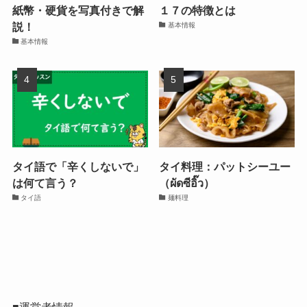
紙幣・硬貨を写真付きで解
１７の特徴とは
説！
基本情報
基本情報
タイ語で「辛くしないで」
タイ料理：パットシーユー
は何て言う？
（ผัดซีอิ๊ว）
タイ語
麺料理
■
運営者情報